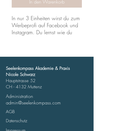
In den Warenkorb
In nur 3 Einheiten wirst du zum
Werbeprofi auf Facebook und
Instagram. Du lernst wie du
mehr Menschen auf dein
Angebot aufmerksam machst
und effektiv neue Kunden
generierst. Folgende Inhalte
warten auf dich​:
Seelenkompass Akademie & Praxis
Nicole Schwarz
Hauptstrasse 52
​​✓ Wichtige Erfolgsfaktoren für
CH - 4132 Muttenz
die Anzeigenschaltung auf
Facebook
Administration
✓ Werbestrategie mit Lead-
admin@seelenkompass.com
Funnel und Webseiten-Konzept
AGB
✓ Richtiges Set-Up von
Datenschutz
Zielgruppen
Impressum
✓ Werbekampagnen, die