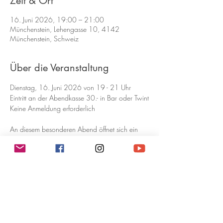
Zeit & Ort
16. Juni 2026, 19:00 – 21:00
Münchenstein, Lehengasse 10, 4142
Münchenstein, Schweiz
Über die Veranstaltung
Dienstag, 16. Juni 2026 von 19 - 21 Uhr
Eintritt an der Abendkasse 30.- in Bar oder Twint
Keine Anmeldung erforderlich
An diesem besonderen Abend öffnet sich ein 
Raum für tiefe Verbindung zur geistigen Welt.
Nicole Schwarz wird sich in Trance begeben 
und den Versuch machen, einem Verstorbenen 
die Möglichkeit zu geben, direkt durch sie zu 
sprechen.
Bei Aline Stölzer wird sich ihr Geistführer Abdul 