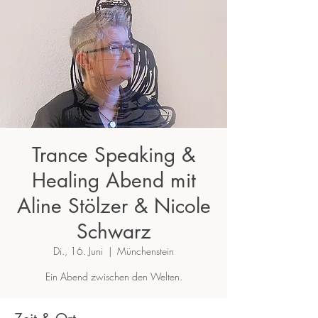
Trance Speaking &
Healing Abend mit
Aline Stölzer & Nicole
Schwarz
Di., 16. Juni
  |  
Münchenstein
Ein Abend zwischen den Welten.