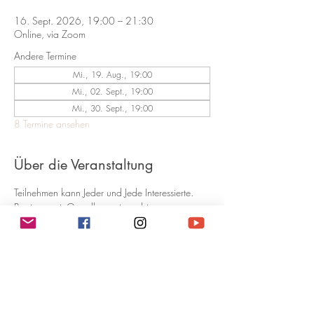
16. Sept. 2026, 19:00 – 21:30
Online, via Zoom
Andere Termine
Mi., 19. Aug., 19:00
Mi., 02. Sept., 19:00
Mi., 30. Sept., 19:00
8 Termine ansehen
Über die Veranstaltung
Teilnehmen kann Jeder und Jede Interessierte. 
Beginner mit Grundkenntnissen bis 
Fortgeschrittene.  ​Kosten:
Mit Zirkel 10er Abo, Pro Zirkel 1 Punkt. 
Pro Zirkel 45.-
Ohne Zirkel-Abo, 50.- CHF pro Zirkel
In den 2.5 Stunden erwarten dich eine 
gemeinsame Meditation und viele Übungen um 
Deine sensitiven und medialen Fähigkeiten 