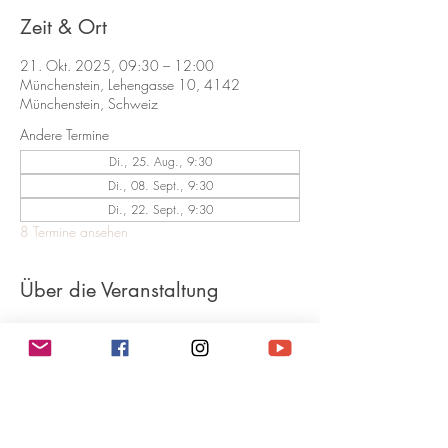
Zeit & Ort
21. Okt. 2025, 09:30 – 12:00
Münchenstein, Lehengasse 10, 4142
Münchenstein, Schweiz
Andere Termine
Di., 25. Aug., 9:30
Di., 08. Sept., 9:30
Di., 22. Sept., 9:30
8 Termine ansehen
Über die Veranstaltung
Teilnehmen kann Jeder und Jede Interessierte. 
Beginner mit Grundkenntnissen bis 
Fortgeschrittene.  ​Kosten:
Mit Zirkel 10er Abo, Pro Zirkel 1 Punkt. 
Pro Zirkel 45.-
Ohne Zirkel-Abo, 50.- CHF pro Zirkel