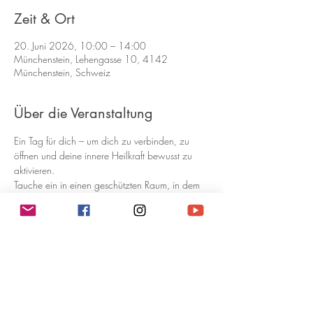
Zeit & Ort
20. Juni 2026, 10:00 – 14:00
Münchenstein, Lehengasse 10, 4142
Münchenstein, Schweiz
Über die Veranstaltung
Ein Tag für dich – um dich zu verbinden, zu 
öffnen und deine innere Heilkraft bewusst zu 
aktivieren.
Tauche ein in einen geschützten Raum, in dem 
du dich mit deinem Höheren Selbst verbindest, 
deinen inneren Kanal öffnest und die heilende 
Energie des Universums wahrnehmen lernst. 
Tagesseminar: Heilreise zu dir selbst
Samstag, 20. Juni von 10:00 – 14:00 Uhr
In diesem Tageseminar lernst du: